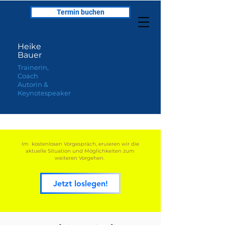
Termin buchen
Heike
Bauer
Trainerin,
Coach
Autorin &
Keynotespeaker
Im kostenlosen Vorgespräch, eruieren wir die
aktuelle Situation und Möglichkeiten zum
weiteren Vorgehen.
Jetzt loslegen!