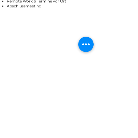
Remote Work & Termine vor Ort
Abschlussmeeting
3 Monate +
(Gesamtprojekt )
Projekt "neue Arbeitswelt"
Status-Quo
Mission & Vision
Unternehmenskultur
Hindernisse stehen dem Erreichen des Ziel-
Zustands im Weg?
Strategie erstellen
Rollen festlegen