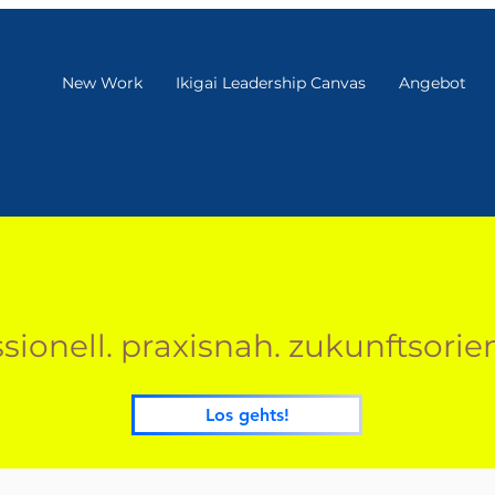
New Work
Ikigai Leadership Canvas
Angebot
sionell. praxisnah. zukunftsorien
Los gehts!