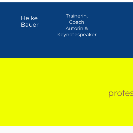
Trainerin,
Heike
Coach
Bauer
Autorin &
Keynotespeaker
profes