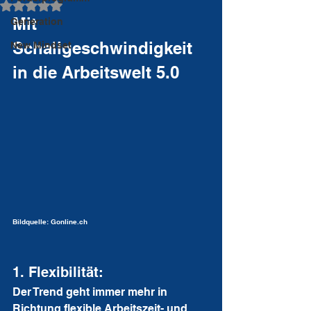
Mit NaN von 5 Sternen bewertet.
Mit 
Generation
Schallgeschwindigkeit 
New Mindset
in die Arbeitswelt 5.0
Bildquelle: Gonline.ch
1. Flexibilität: 
Der Trend geht immer mehr in 
Richtung flexible Arbeitszeit- und 