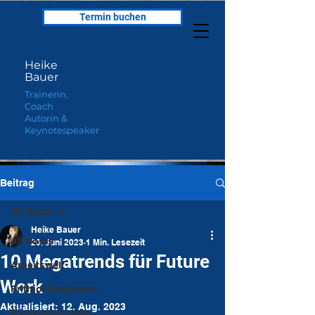
Termin buchen
Heike
Bauer
Trainerin,
Coach
Autorin &
Keynotespeaker
Beitrag
All Posts
Heike Bauer
All Posts
20. Juni 2023
1 Min. Lesezeit
10 Megatrends für Future
Arbeitswelt
Work
Frithjof Bergmann
Aktualisiert:
12. Aug. 2023
Förderprogramm